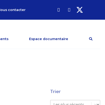
ous contacter
ents
Espace documentaire
Trier
Trier
Trier