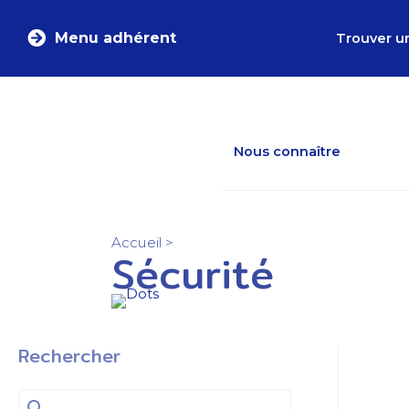
Menu adhérent
Trouver u
Nous connaître
Accueil
>
Sécurité
Rechercher
Rechercher
Rechercher