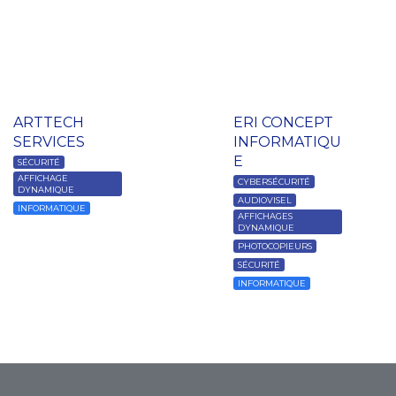
ARTTECH
ERI CONCEPT
SERVICES
INFORMATIQU
E
SÉCURITÉ
AFFICHAGE
CYBERSÉCURITÉ
DYNAMIQUE
AUDIOVISEL
INFORMATIQUE
AFFICHAGES
DYNAMIQUE
PHOTOCOPIEURS
SÉCURITÉ
INFORMATIQUE