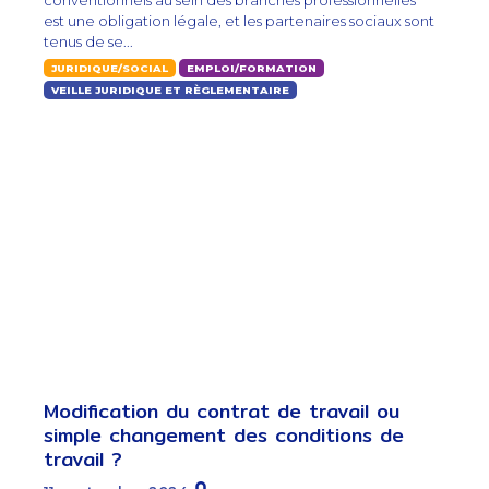
conventionnels au sein des branches professionnelles
est une obligation légale, et les partenaires sociaux sont
tenus de se...
JURIDIQUE/SOCIAL
EMPLOI/FORMATION
VEILLE JURIDIQUE ET RÈGLEMENTAIRE
Modification du contrat de travail ou
simple changement des conditions de
travail ?