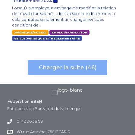
11 septembre 2024
Lorsqu’un employeur envisage de modifier la relation
de travail d’un salarié, il doit s’assurer de déterminer si
cela constitue simplement un changement des
conditions de...
JURIDIQUE/SOCIAL
EMPLOI/FORMATION
VEILLE JURIDIQUE ET RÈGLEMENTAIRE
Charger la suite (46)
Fédération EBEN
Entreprises du Bureau et du Numérique
01 42 96 38 99
69 rue Ampère, 75017 PARIS