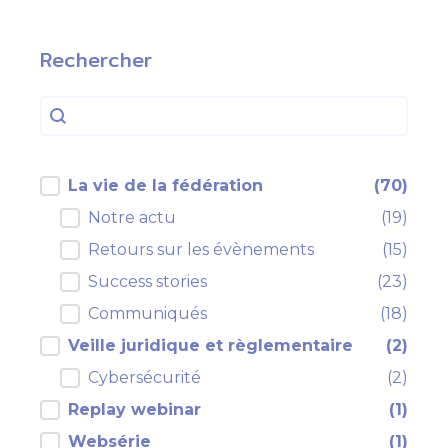
Rechercher
Rechercher
Rechercher
filtre cp actualités
La vie de la fédération
(70)
Notre actu
(19)
Retours sur les évènements
(15)
Success stories
(23)
Communiqués
(18)
Veille juridique et règlementaire
(2)
Cybersécurité
(2)
Replay webinar
(1)
Websérie
(1)