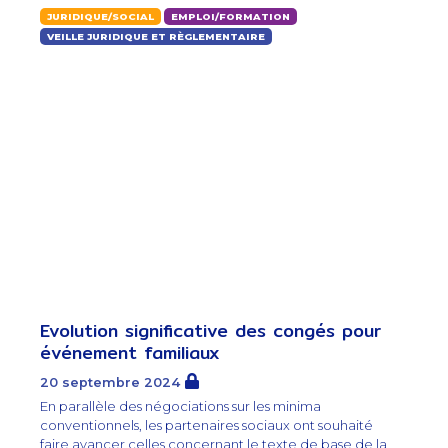
JURIDIQUE/SOCIAL
EMPLOI/FORMATION
VEILLE JURIDIQUE ET RÈGLEMENTAIRE
Evolution significative des congés pour
événement familiaux
20 septembre 2024
En parallèle des négociations sur les minima
conventionnels, les partenaires sociaux ont souhaité
faire avancer celles concernant le texte de base de la