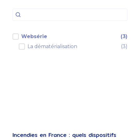
Rechercher
Rechercher
filtre cp actualités
Websérie
(3)
La dématérialisation
(3)
Incendies en France : quels dispositifs