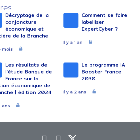
res
Décryptage de la
Comment se faire
conjoncture
labelliser
économique et
ExpertCyber ?
cière de la Branche
Il y a 1 an
 8 mois
Les résultats de
Le programme IA
l’étude Banque de
Booster France
France sur la
2030
ation économique de
anche | édition 2024
Il y a 2 ans
2 ans