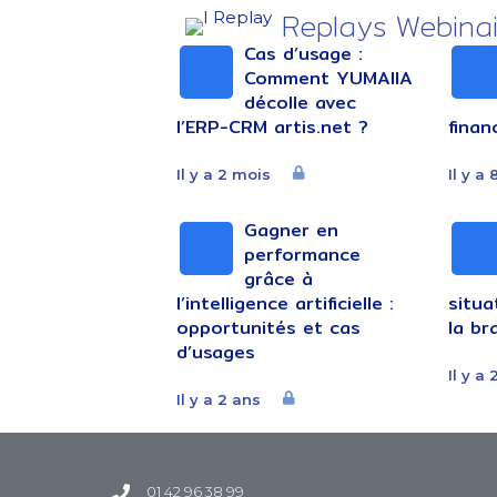
Replays Webinai
Cas d’usage :
Comment YUMAIIA
décolle avec
l’ERP-CRM artis.net ?
finan
Il y a 2 mois
Il y a
Gagner en
performance
grâce à
l’intelligence artificielle :
situ
opportunités et cas
la br
d’usages
Il y a 
Il y a 2 ans
01 42 96 38 99