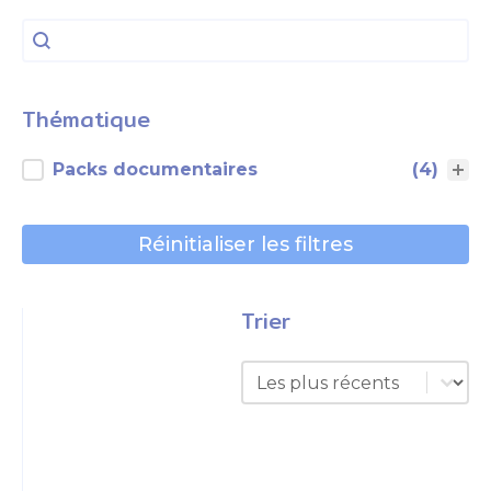
Rechercher
Rechercher
Thématique
Thématique
Packs documentaires
(4)
Réinitialiser les filtres
Trier
Trier
Trier