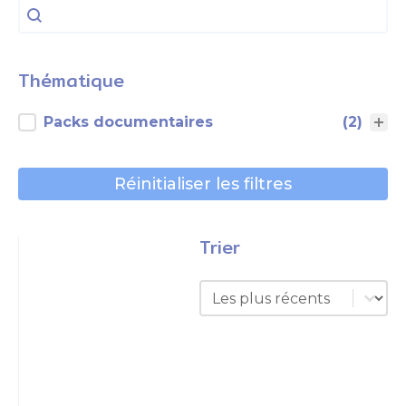
Rechercher
Rechercher
Thématique
Thématique
Packs documentaires
(2)
Réinitialiser les filtres
Trier
Trier
Trier