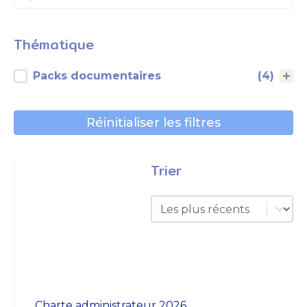
Thématique
Thématique
Packs documentaires
(4)
Réinitialiser les filtres
Trier
Trier
Trier
Charte administrateur 2026