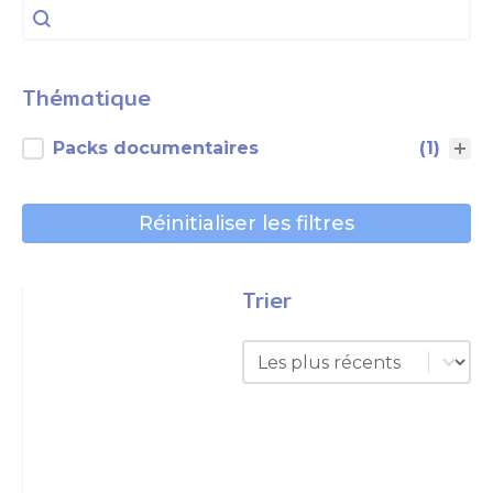
Rechercher
Rechercher
Thématique
Thématique
Packs documentaires
(1)
Réinitialiser les filtres
Trier
Trier
Trier