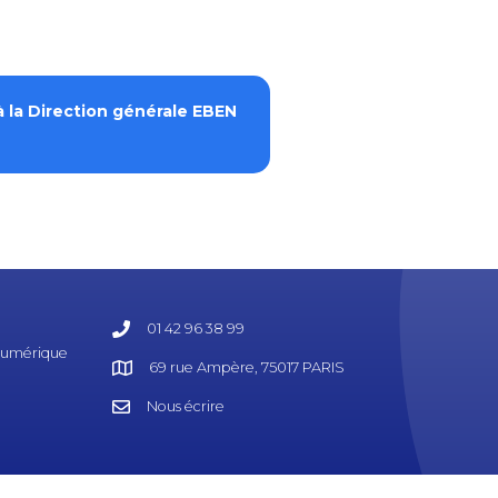
à la Direction générale EBEN
01 42 96 38 99
 Numérique
69 rue Ampère, 75017 PARIS
Nous écrire