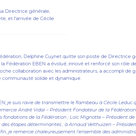
a Directrice générale,
e, et l'arrivée de Cécile
 Fédération, Delphine Cuynet quitte son poste de Directric
n, la Fédération EBEN a évolué, innové et renforcé son rôle 
oche collaboration avec les administrateurs, a accompli de
ne communauté solide et dynamique.
N, je suis ravie de transmettre le flambeau à Cécile Leduc qu
emercie André Vidal – Président Fondateur de la Fédération – 
es fondations de la Fédération ; Loïc Mignotte – Président de 
 des étapes déterminantes ; à Arnaud Velthuizen – Présiden
fin, je remercie chaleureusement l’ensemble des administra