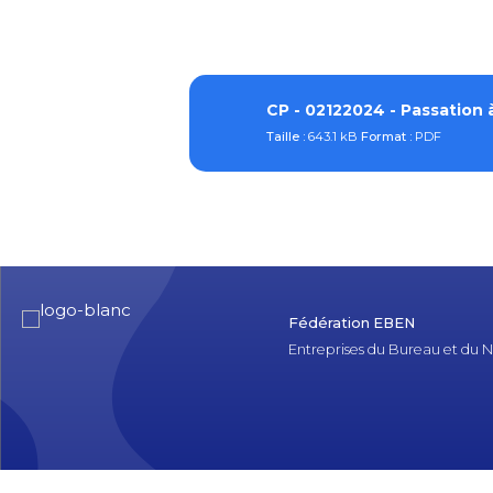
CP - 02122024 - Passation 
Taille :
643.1 kB
Format :
PDF
Fédération EBEN
Entreprises du Bureau et du