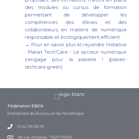
des modules ou cursus de formation
permettant de développer les
compétences des élèves et des
collaborateurs en matière de numérique
responsable et écologiquement efficient.
→ Pour en savoir plus et rejoindre l'initiative
: Planet Tech'Care - Le secteur numérique
s'engage pour la planète ! (planet-
techcare.green)
Fédération EBEN
Entreprises du Bureau et du Numérique
01 42 96 38 99
69 rue Ampère, 75017 PARIS