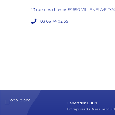
13 rue des champs
59650
VILLENEUVE D'
03 66 74 02 55
Fédération EBEN
Entreprises du Bureau et du