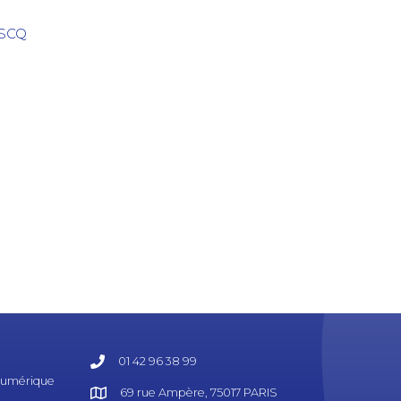
ASCQ
01 42 96 38 99
 Numérique
69 rue Ampère, 75017 PARIS