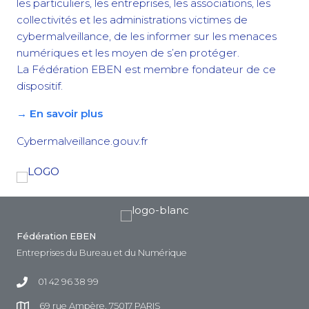
les particuliers, les entreprises, les associations, les
collectivités et les administrations victimes de
cybermalveillance, de les informer sur les menaces
numériques et les moyen de s’en protéger.
La Fédération EBEN est membre fondateur de ce
dispositif.
→ En savoir plus
Cybermalveillance.gouv.fr
Fédération EBEN
Entreprises du Bureau et du Numérique
01 42 96 38 99
69 rue Ampère, 75017 PARIS