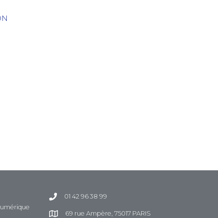
ON
01 42 96 38 99
 Numérique
69 rue Ampère, 75017 PARIS