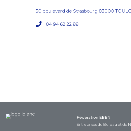
50 boulevard de Strasbourg
83000
TOUL
04 94 62 22 88
Fédération EBEN
Entreprises du Bureau et du