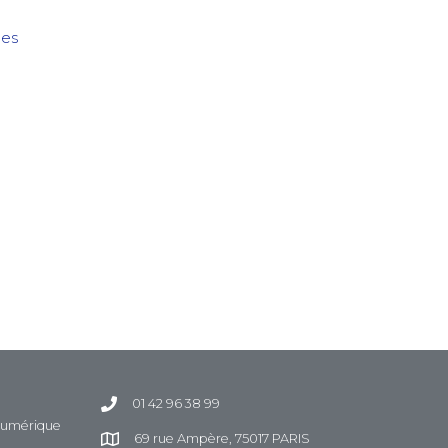
es
01 42 96 38 99
 Numérique
69 rue Ampère, 75017 PARIS