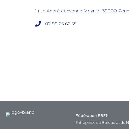
1 rue André et Yvonne Meynier
35000
Renn
02 99 65 66 55
Fédération EBEN
Entreprises du Bureau et du