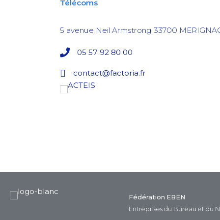
Télécoms
5 avenue Neil Armstrong
33700
MERIGNA
05 57 92 80 00
contact@factoria.fr
Fédération EBEN
Entreprises du Bureau et du