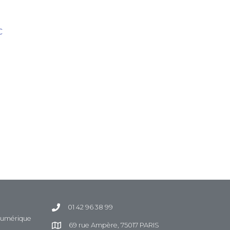
C
01 42 96 38 99
 Numérique
69 rue Ampère, 75017 PARIS