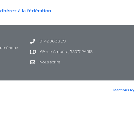
dhérez à la fédération
01 42 96 38 99
 Numérique
69 rue Ampère, 75017 PARIS
Nous écrire
Mentions lé