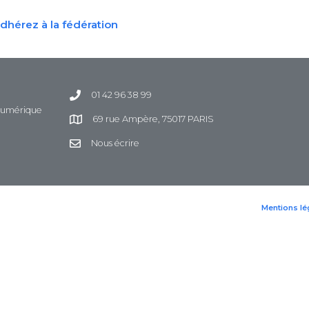
dhérez à la fédération
01 42 96 38 99
 Numérique
69 rue Ampère, 75017 PARIS
Nous écrire
Mentions lé