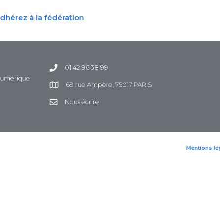
dhérez à la fédération
01 42 96 38 99
 Numérique
69 rue Ampère, 75017 PARIS
Nous écrire
Mentions lé