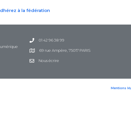
dhérez à la fédération
01 42 96 38 99
 Numérique
69 rue Ampère, 75017 PARIS
Nous écrire
Mentions lé