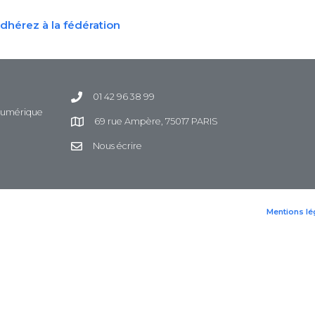
dhérez à la fédération
01 42 96 38 99
 Numérique
69 rue Ampère, 75017 PARIS
Nous écrire
Mentions lé