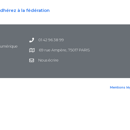
dhérez à la fédération
01 42 96 38 99
 Numérique
69 rue Ampère, 75017 PARIS
Nous écrire
Mentions lé