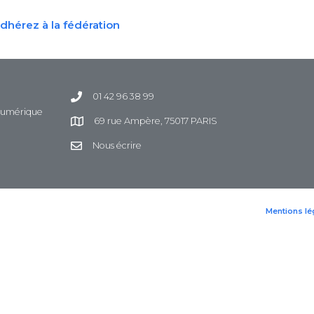
dhérez à la fédération
01 42 96 38 99
 Numérique
69 rue Ampère, 75017 PARIS
Nous écrire
Mentions lé