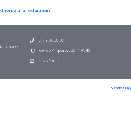
dhérez à la fédération
01 42 96 38 99
 Numérique
69 rue Ampère, 75017 PARIS
Nous écrire
Mentions lé