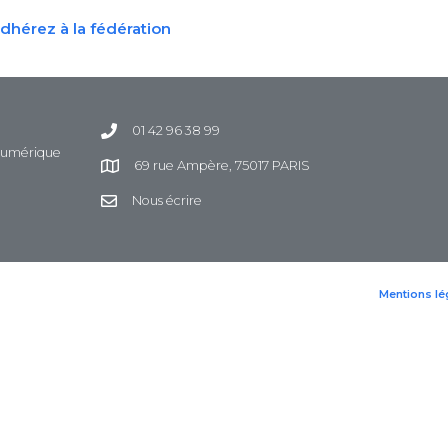
dhérez à la fédération
01 42 96 38 99
 Numérique
69 rue Ampère, 75017 PARIS
Nous écrire
Mentions lé